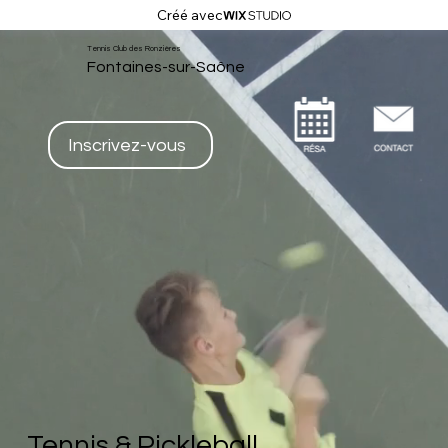
Créé avec
Tennis Club des Ronzières
Fontaines-sur-Saône
Inscrivez-vous
Tennis & Pickleball