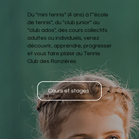
Du “mini tennis” (4 ans) à l’"école
de tennis”, du "club junior” au
“club ados", des cours collectifs
adultes ou individuels, venez
découvrir, apprendre, progresser
et vous faire plaisir au Tennis
Club des Ronzières.
Cours et stages