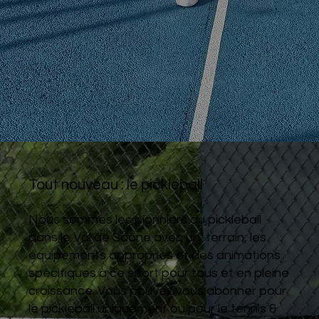
Tout nouveau : le pickleball
Nous sommes les pionniers du pickleball
dans le Val de Saône avec un terrain, les
équipements appropriés et des animations
spécifiques à ce sport pour tous et en pleine
croissance. Vous pouvez vous abonner pour
le pickleball uniquement ou pour le tennis &