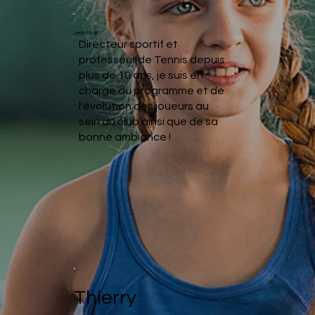
Jean-Noël
Directeur sportif et
professeur de Tennis depuis
plus de 10 ans, je suis en
charge du programme et de
l'évolution des joueurs au
sein du club ainsi que de sa
bonne ambiance !
Thierry