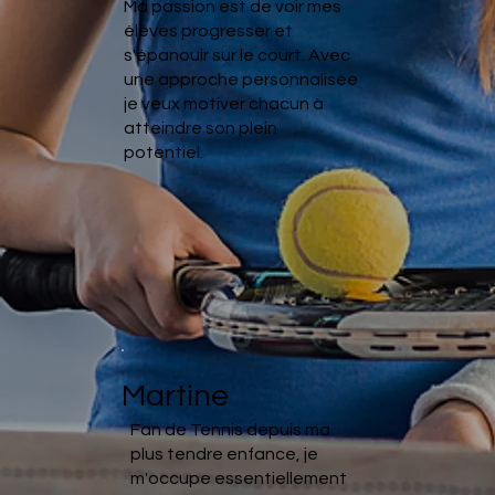
Ma passion est de voir mes
élèves progresser et
s'épanouir sur le court. Avec
une approche personnalisée
je veux motiver chacun à
atteindre son plein
potentiel.
Martine
Fan de Tennis depuis ma
plus tendre enfance, je
m'occupe essentiellement